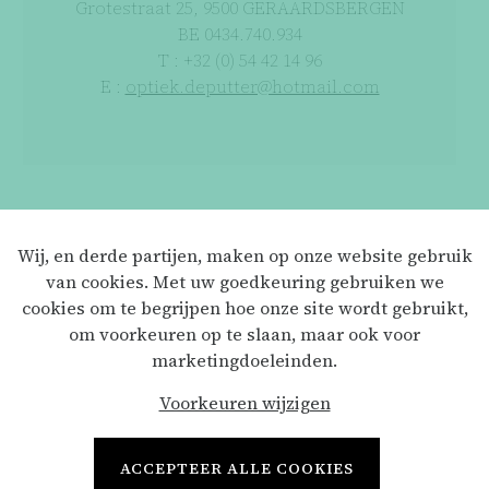
Grotestraat 25, 9500 GERAARDSBERGEN
BE 0434.740.934
T : +32 (0) 54 42 14 96
E :
optiek.deputter@hotmail.com
Wij, en derde partijen, maken op onze website gebruik
van cookies. Met uw goedkeuring gebruiken we
Privacyverklaring
cookies om te begrijpen hoe onze site wordt gebruikt,
om voorkeuren op te slaan, maar ook voor
Disclaimer
marketingdoeleinden.
Voorkeuren wijzigen
Webdesign by Optic Libre
ACCEPTEER ALLE COOKIES