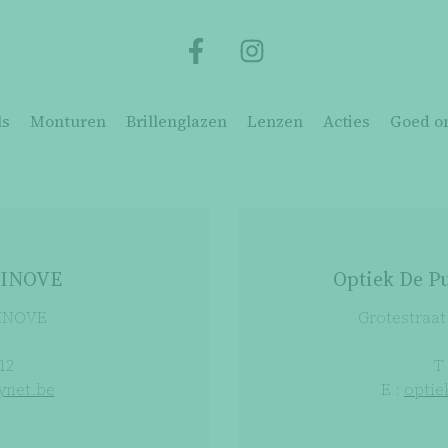
ls
Monturen
Brillenglazen
Lenzen
Acties
Goed o
 NINOVE
Optiek De 
NINOVE
Grotestraa
 12
T 
ynet.be
E :
optie