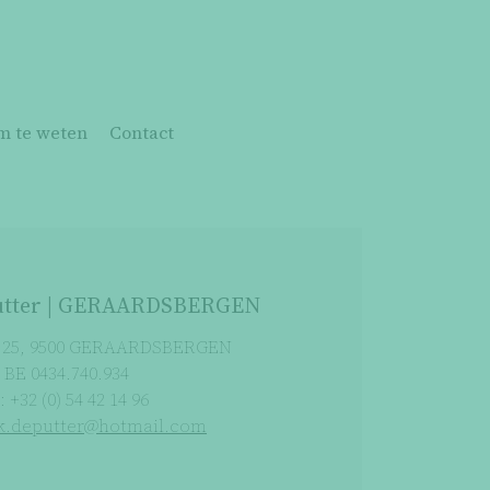
m te weten
Contact
Putter | GERAARDSBERGEN
t 25, 9500 GERAARDSBERGEN
BE 0434.740.934
: +32 (0) 54 42 14 96
k.deputter@hotmail.com