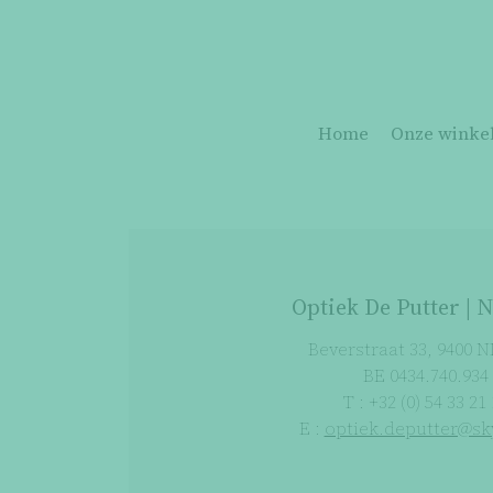
Home
Onze winke
Optiek De Putter |
Beverstraat 33, 9400 
BE 0434.740.934
T : +32 (0) 54 33 21
E :
optiek.deputter@sk