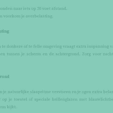
conden naar iets op 20 voet afstand.
en voorkom je overbelasting.
hting
te donkere of te felle omgeving vraagt extra inspanning v
ten tussen je scherm en de achtergrond. Zorg voor zachte,
avond
 je natuurlijke slaapritme verstoren en je ogen extra bela
r op je toestel of speciale brillenglazen met blauwlichtb
rm kijkt.