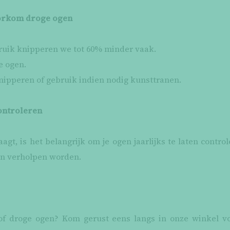
oorkom droge ogen
ruik knipperen we tot 60% minder vaak.
e ogen.
nipperen of gebruik indien nodig kunsttranen.
controleren
raagt, is het belangrijk om je ogen jaarlijks te laten cont
en verholpen worden.
of droge ogen? Kom gerust eens langs in onze winkel vo