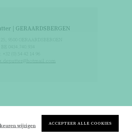
Putter | GERAARDSBERGEN
t 25, 9500 GERAARDSBERGEN
BE 0434.740.934
: +32 (0) 54 42 14 96
k.deputter@hotmail.com
Webdesign by Optic Libre
ACCEPTEER ALLE COOKIES
keuren wijzigen