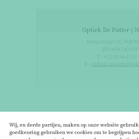
Optiek De Putter |
Beverstraat 33, 9400 
BE 0434.740.934
T : +32 (0) 54 33 21
E :
optiek.deputter@sk
Privacyverklaring
Disclaimer
Wij, en derde partijen, maken op onze website gebrui
goedkeuring gebruiken we cookies om te begrijpen hoe