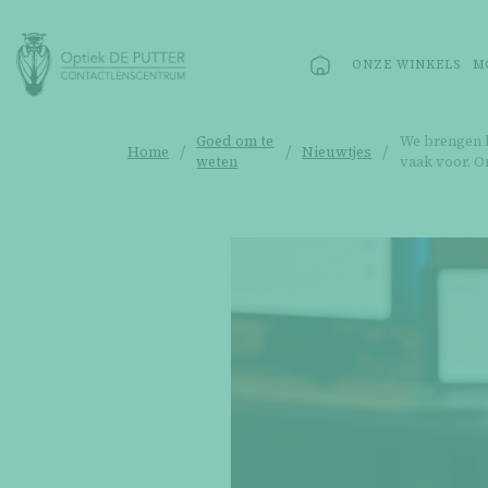
ONZE WINKELS
M
Goed om te
We brengen b
/
/
/
Home
Nieuwtjes
weten
vaak voor. O