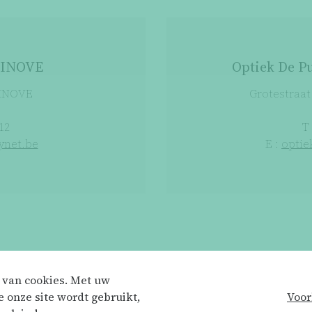
 NINOVE
Optiek De 
NINOVE
Grotestraa
 12
T 
ynet.be
E :
optie
k van cookies. Met uw
 onze site wordt gebruikt,
Voor